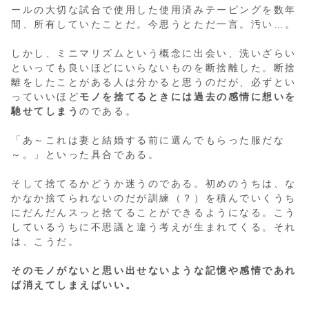
ールの大切な試合で使用した使用済みテーピングを数年
間、所有していたことだ。今思うとただ一言。汚い…。
しかし、ミニマリズムという概念に出会い、洗いざらい
といっても良いほどにいらないものを断捨離した。断捨
離をしたことがある人は分かると思うのだが、必ずとい
っていいほど
モノを捨てるときには過去の感情に想いを
馳せてしまう
のである。
「あ～これは妻と結婚する前に選んでもらった服だな
～。」といった具合である。
そして捨てるかどうか迷うのである。初めのうちは、な
かなか捨てられないのだが訓練（？）を積んでいくうち
にだんだんスっと捨てることができるようになる。こう
しているうちに不思議と違う考えが生まれてくる。それ
は、こうだ。
そのモノがないと思い出せないような記憶や感情であれ
ば消えてしまえばいい。