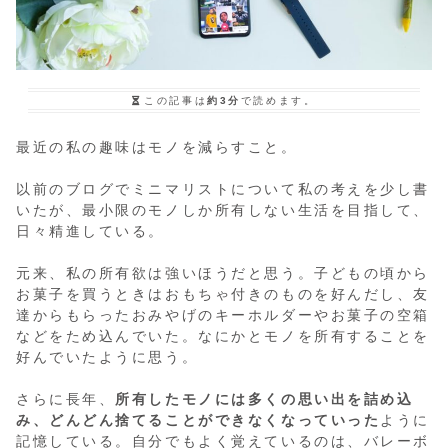
この記事は
約3分
で読めます。
最近の私の趣味はモノを減らすこと。
以前のブログでミニマリストについて私の考えを少し書
いたが、最小限のモノしか所有しない生活を目指して、
日々精進している。
元来、私の所有欲は強いほうだと思う。子どもの頃から
お菓子を買うときはおもちゃ付きのものを好んだし、友
達からもらったおみやげのキーホルダーやお菓子の空箱
などをため込んでいた。なにかとモノを所有することを
好んでいたように思う。
さらに長年、
所有したモノには多くの思い出を詰め込
み、どんどん捨てることができなくなっていった
ように
記憶している。自分でもよく覚えているのは、バレーボ