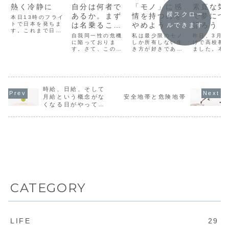
熱く冷静に
自分は何者で
「モノ」に感
素直な気
横スクロー
あるか。まず
情を持つのを
で夢につ
本日13時のフライ
トで日本を発ちま
は名乗るこ
やめよう
語ろう
ルできます
す。これまで日本
と。
自我同一性の危機
私は最少限のモノ
昨日、3月3
を離れて生活する
に陥っておりま
しか所有しない生
けで高校教
経験は大学時代の
す。さて、この危
き方が好きであ
ました。本
三ヶ月半の留学だ
機から脱するため
る。私自身のこと
月1日より
け。しかし、手厚
には行動あるのみ
を振り返ってみる
（フリーラ
いサポートと日本
と考えました。そ
と20代までは物欲
となりまし
人留学生に囲まれ
して、まずは「社
も所有欲は人並み
して、4月1
ての生活とは違
会人としての自
にはあったし、む
1人、ドイ
い、今回は一人。
時給、日給、そして
分」を確立してい
しろ強いほうだっ
ルリンに向
家も決まっていな
くためにあるアク
たとも思う。子ど
本を発つこ
月給という概念がな
安全地帯と危険地帯
い。現地語も話せ
ションをおこしま
もの頃はお菓子を
っています
ない。活動先も決
くなる日がやってく
した。ただ、メッ
買うときは、おも
までは決定
まっていない。
る
セージを送っただ
ちゃ付きのものを
詳細につい
も...
けですが...私がし
好んだし、友達か
後々ブログ
たこと。それは
らもらったおみ
ていきたいと
メ...
や...
CATEGORY
LIFE
29