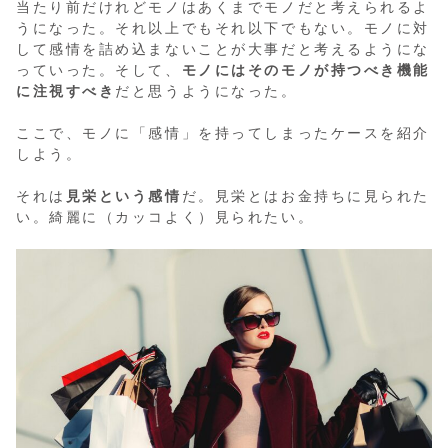
当たり前だけれどモノはあくまでモノだと考えられるよ
うになった。それ以上でもそれ以下でもない。モノに対
して感情を詰め込まないことが大事だと考えるようにな
っていった。そして、
モノにはそのモノが持つべき機能
に注視すべき
だと思うようになった。
ここで、モノに「感情」を持ってしまったケースを紹介
しよう。
それは
見栄という感情
だ。見栄とはお金持ちに見られた
い。綺麗に（カッコよく）見られたい。