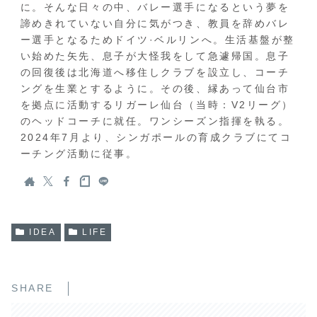
に。そんな日々の中、バレー選手になるという夢を
諦めきれていない自分に気がつき、教員を辞めバレ
ー選手となるためドイツ·ベルリンへ。生活基盤が整
い始めた矢先、息子が大怪我をして急遽帰国。息子
の回復後は北海道へ移住しクラブを設立し、コーチ
ングを生業とするように。その後、縁あって仙台市
を拠点に活動するリガーレ仙台（当時：V2リーグ）
のヘッドコーチに就任。ワンシーズン指揮を執る。
2024年7月より、シンガポールの育成クラブにてコ
ーチング活動に従事。
IDEA
LIFE
SHARE