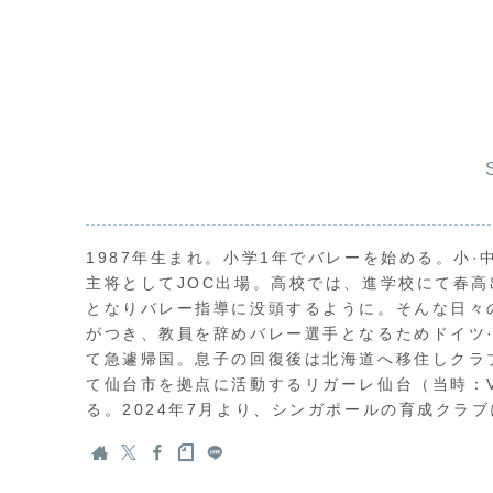
1987年生まれ。小学1年でバレーを始める。小
主将としてJOC出場。高校では、進学校にて春
となりバレー指導に没頭するように。そんな日々
がつき、教員を辞めバレー選手となるためドイツ
て急遽帰国。息子の回復後は北海道へ移住しクラ
て仙台市を拠点に活動するリガーレ仙台（当時：
る。2024年7月より、シンガポールの育成クラ