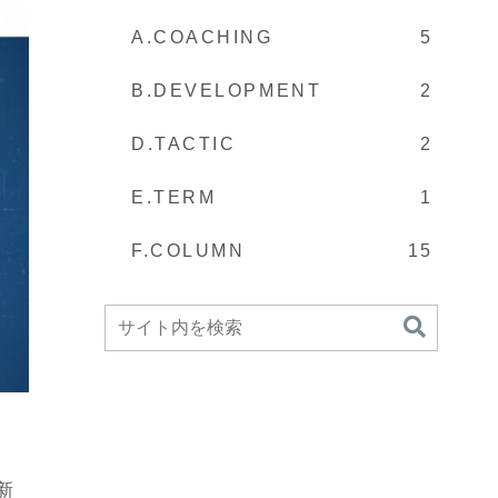
A.COACHING
5
B.DEVELOPMENT
2
D.TACTIC
2
E.TERM
1
F.COLUMN
15
新