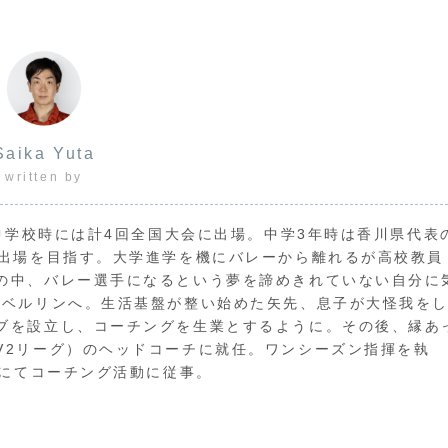
Saika Yuta
written by
·中学校時には計4回全国大会に出場。中学3年時は香川県代表
高出場を目指す。大学進学を機にバレーから離れるが高校教員
の中、バレー選手になるという夢を諦めきれていない自分に
·ベルリンへ。生活基盤が整い始めた矢先、息子が大怪我を
ブを設立し、コーチングを生業とするように。その後、縁あ
V2リーグ）のヘッドコーチに就任。ワンシーズン指揮を執
ブにてコーチング活動に従事。