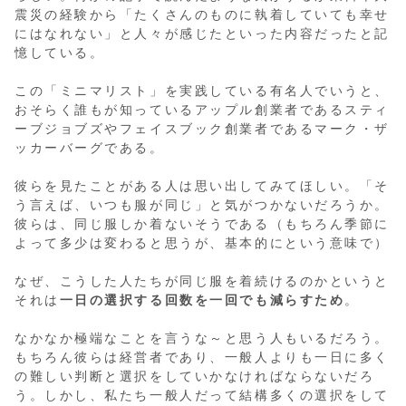
震災の経験から「たくさんのものに執着していても幸せ
にはなれない」と人々が感じたといった内容だったと記
憶している。
この「ミニマリスト」を実践している有名人でいうと、
おそらく誰もが知っているアップル創業者であるスティ
ーブジョブズやフェイスブック創業者であるマーク・ザ
ッカーバーグである。
彼らを見たことがある人は思い出してみてほしい。「そ
う言えば、いつも服が同じ」と気がつかないだろうか。
彼らは、同じ服しか着ないそうである（もちろん季節に
よって多少は変わると思うが、基本的にという意味で）
なぜ、こうした人たちが同じ服を着続けるのかというと
それは
一日の選択する回数を一回でも減らすため
。
なかなか極端なことを言うな～と思う人もいるだろう。
もちろん彼らは経営者であり、一般人よりも一日に多く
の難しい判断と選択をしていかなければならないだろ
う。しかし、私たち一般人だって結構多くの選択をして