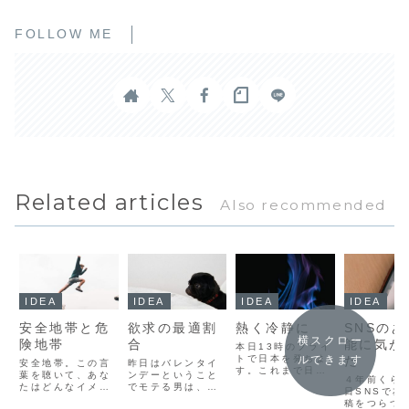
FOLLOW ME
Related articles
Also recommended
IDEA
IDEA
IDEA
IDEA
安全地帯と危
欲求の最適割
熱く冷静に
SNSの
横スクロー
険地帯
合
能に気が
本日13時のフライ
トで日本を発ちま
た
ルできます
安全地帯。この言
昨日はバレンタイ
す。これまで日本
葉を聴いて、あな
ンデーということ
４年前くら
を離れて生活する
たはどんなイメー
でモテる男は、チ
日SNSで友
経験は大学時代の
ジを連想するだろ
ョコチョコしい一
稿をつらつ
三ヶ月半の留学だ