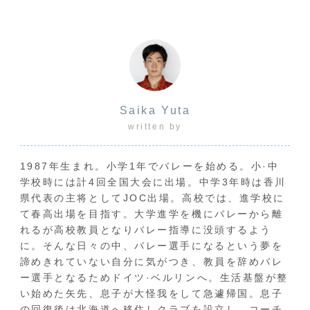
Saika Yuta
written by
1987年生まれ。小学1年でバレーを始める。小·中
学校時には計4回全国大会に出場。中学3年時は香川
県代表の主将としてJOC出場。高校では、進学校に
て春高出場を目指す。大学進学を機にバレーから離
れるが高校教員となりバレー指導に没頭するよう
に。そんな日々の中、バレー選手になるという夢を
諦めきれていない自分に気がつき、教員を辞めバレ
ー選手となるためドイツ·ベルリンへ。生活基盤が整
い始めた矢先、息子が大怪我をして急遽帰国。息子
の回復後は北海道へ移住しクラブを設立し、コーチ