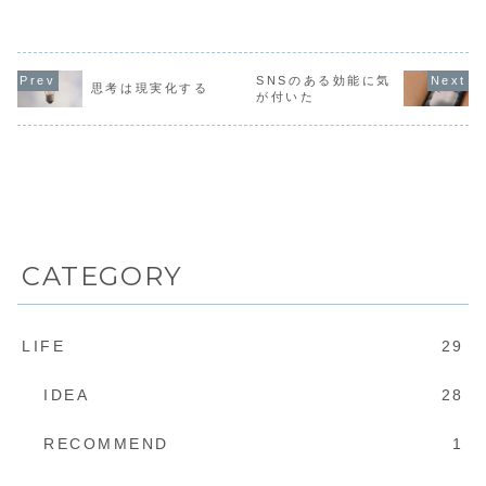
うか。人によって
日を送ったのでは
ながら、「
け。しかし、手厚
様々だとは思う
ないでしょうか。
実した毎日
いサポートと日本
が、私はこの言葉
チョコチョコして
ているな～
人留学生に囲まれ
から「赤ちゃんに
いるとあっという
な～。」一
ての生活とは違
とっての母親」を
間に、体重が増え
うと「嫉妬
い、今回は一人。
真っ先に連想し
てしまいますね
抱いていた
SNSのある効能に気
家も決まっていな
た。これには1歳
～。う～食欲
思考は現実化する
明に覚えて
い。現地語も話せ
が付いた
10ヶ月になる息子
が！！さて、今日
そして、当
ない。活動先も決
がいることが関係
は欲求について考
んな意味で
まっていない。
している。私の息
えていこうと思い
なくて自分
も...
子はスーパーマザ
ます。まず語弊を
かして不幸
コ...
恐れず...
はないかなど
CATEGORY
LIFE
29
IDEA
28
RECOMMEND
1